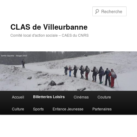
Aller
au
Rech
contenu
principal
CLAS de Villeurbanne
Comité local d'action sociale – CAES du CNRS
Menu
Billetteries Loisirs
Accueil
Cinémas
Couture
principal
Culture
Sports
Enfance Jeunesse
Partenaires