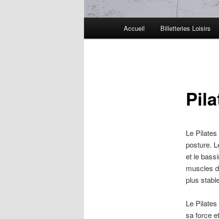
Menu
Accueil
Billetteries Loisirs
principal
Pila
Le Pilate
posture. L
et le bass
muscles du
plus stable
Le Pilates
sa force e