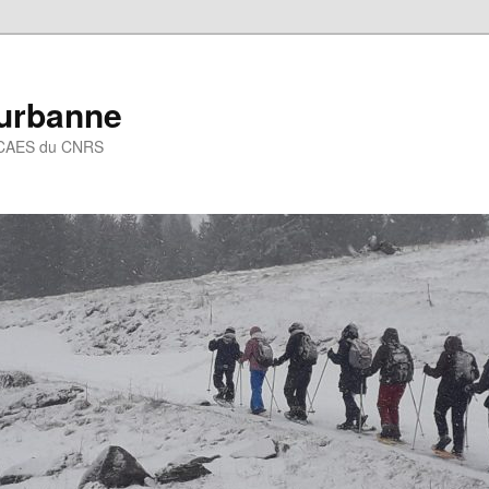
eurbanne
 – CAES du CNRS