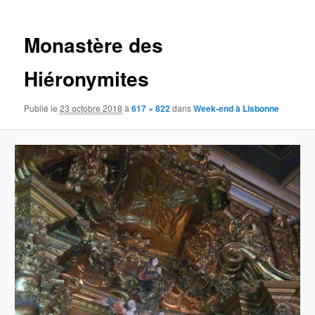
images
Monastère des
Hiéronymites
Publié le
23 octobre 2018
à
617 × 822
dans
Week-end à Lisbonne