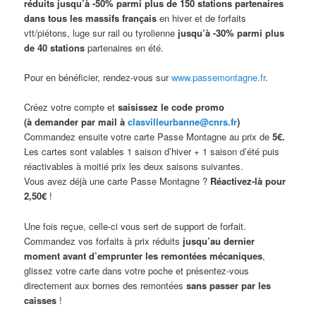
réduits jusqu’à -50% parmi plus de 150 stations partenaires
dans tous les massifs français
en hiver et de forfaits
vtt/piétons, luge sur rail ou tyrolienne
jusqu’à -30% parmi plus
de 40 stations
partenaires en été.
Pour en bénéficier, rendez-vous sur
www.passemontagne.fr
.
Créez votre compte et
saisissez le code promo
(à demander par mail à
clasvilleurbanne@cnrs.fr
)
Commandez ensuite votre carte Passe Montagne au prix de
5€.
Les cartes sont valables 1 saison d’hiver + 1 saison d’été puis
réactivables à moitié prix les deux saisons suivantes.
Vous avez déjà une carte Passe Montagne ?
Réactivez-là pour
2,50€
!
Une fois reçue, celle-ci vous sert de support de forfait.
Commandez vos forfaits à prix réduits
jusqu’au dernier
moment avant d’emprunter les remontées mécaniques
,
glissez votre carte dans votre poche et présentez-vous
directement aux bornes des remontées
sans passer par les
caisses
!