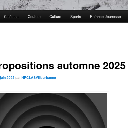
Cinémas
Couture
Culture
Sports
Enfance Jeunesse
Propositions automne 2025 
juin 2025
par
NPCLASVilleurbanne