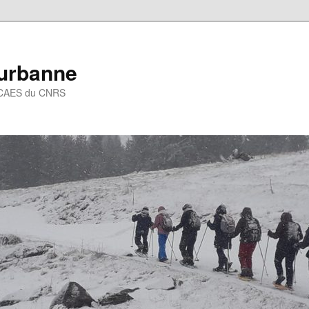
eurbanne
 – CAES du CNRS