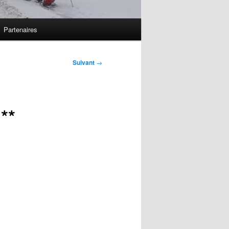
Partenaires
Suivant
→
**