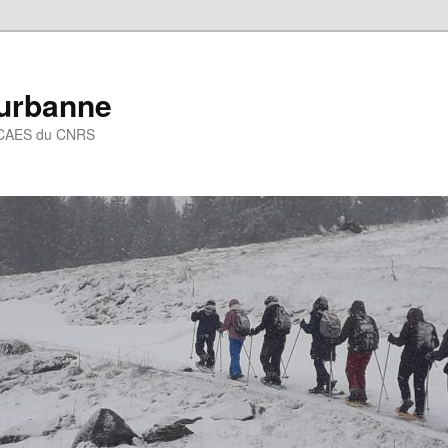
eurbanne
 – CAES du CNRS