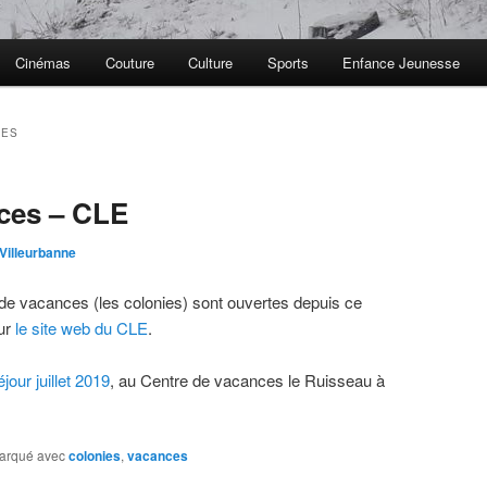
Cinémas
Couture
Culture
Sports
Enfance Jeunesse
CES
ces – CLE
illeurbanne
r de vacances (les colonies) sont ouvertes depuis ce
ur
le site web du CLE
.
jour juillet 2019
, au Centre de vacances le Ruisseau à
arqué avec
colonies
,
vacances