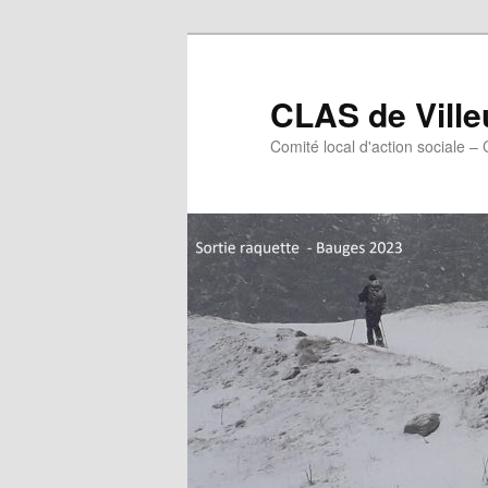
Aller
Aller
au
au
contenu
contenu
CLAS de Vill
principal
secondaire
Comité local d'action sociale