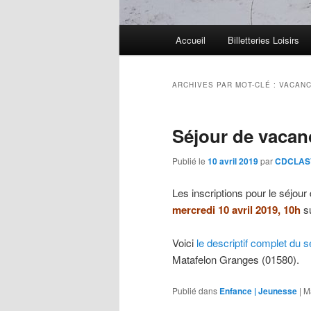
Menu
Accueil
Billetteries Loisirs
principal
ARCHIVES PAR MOT-CLÉ :
VACAN
Séjour de vacan
Publié le
10 avril 2019
par
CDCLASV
Les inscriptions pour le séjou
mercredi 10 avril 2019, 10h
s
Voici
le descriptif complet du sé
Matafelon Granges (01580).
Publié dans
Enfance | Jeunesse
|
M