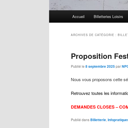
Menu
Accueil
Billetteries Loisirs
principal
ARCHIVES DE CATÉGORIE :
BILLE
Proposition Fes
Publié le
8 septembre 2025
par
NPC
Nous vous proposons cette sé
Retrouvez toutes les informati
DEMANDES CLOSES – CO
Publié dans
Billetterie
,
Infopratique