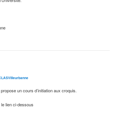
’Université.
nne
LASVilleurbanne
ropose un cours d’initiation aux croquis.
 le lien ci-dessous