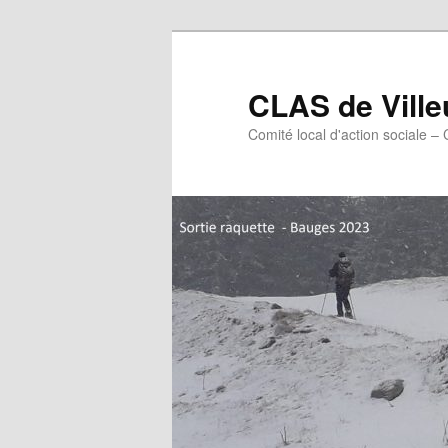
Aller
Aller
au
au
contenu
contenu
CLAS de Vill
principal
secondaire
Comité local d'action sociale