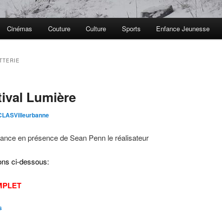
Cinémas
Couture
Culture
Sports
Enfance Jeunesse
TTERIE
tival Lumière
LASVilleurbanne
ance en présence de Sean Penn le réalisateur
ons ci-dessous:
MPLET
s