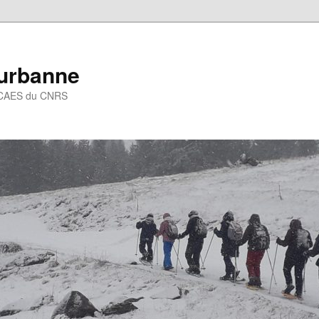
eurbanne
 – CAES du CNRS