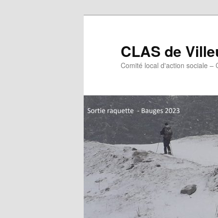
Aller
Aller
au
au
contenu
contenu
CLAS de Vill
principal
secondaire
Comité local d'action sociale