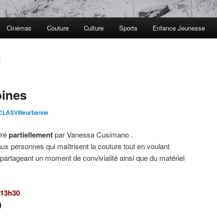
Cinémas
Couture
Culture
Sports
Enfance Jeunesse
E
bines
LASVilleurbanne
dré
partiellement
par Vanessa Cusimano .
 aux personnes qui maîtrisent la couture tout en voulant
n partageant un moment de convivialité ainsi que du matériel
 13h30
)