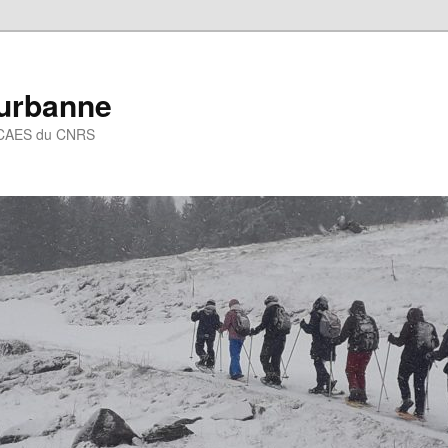
eurbanne
 – CAES du CNRS