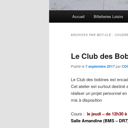
Menu
Accueil
Billetteries Loisirs
principal
ARCHIVES PAR MOT-CLÉ :
COUDR
Le Club des Bo
Publié le
7 septembre 2017
par
CDC
Le Club des bobines est enca
Cet atelier est surtout destiné
réaliser un projet personnel e
mis à disposition
Cours :
le jeudi
– de 12h30 à
Salle Amandine (BMS – DR7