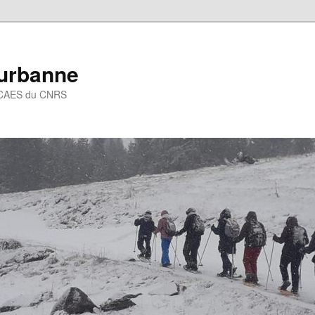
eurbanne
 – CAES du CNRS