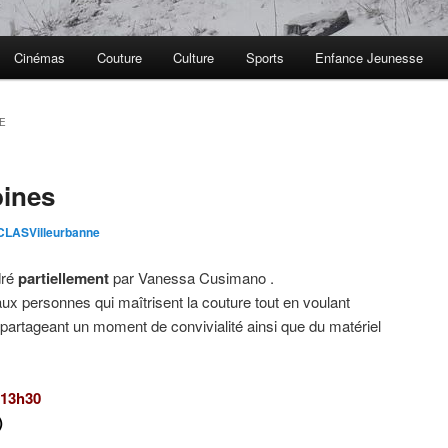
Cinémas
Couture
Culture
Sports
Enfance Jeunesse
E
bines
LASVilleurbanne
dré
partiellement
par Vanessa Cusimano .
 aux personnes qui maîtrisent la couture tout en voulant
n partageant un moment de convivialité ainsi que du matériel
 13h30
)