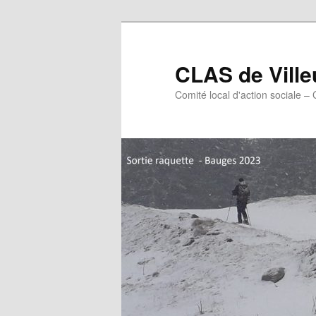
Aller
Aller
au
au
contenu
contenu
CLAS de Vill
principal
secondaire
Comité local d'action sociale