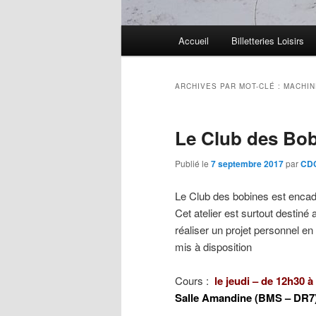
Menu
Accueil
Billetteries Loisirs
principal
ARCHIVES PAR MOT-CLÉ :
MACHIN
Le Club des Bo
Publié le
7 septembre 2017
par
CDC
Le Club des bobines est enca
Cet atelier est surtout destiné
réaliser un projet personnel e
mis à disposition
Cours :
le jeudi
– de 12h30 à
Salle Amandine (BMS – DR7